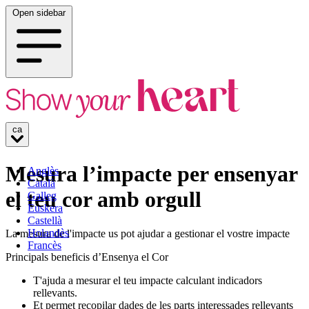
Open sidebar
ca
Mesura l’impacte per ensenyar
Anglès
Català
el teu cor amb orgull
Galleg
Euskera
Castellà
Holandès
La mesura de l'impacte us pot ajudar a gestionar el vostre impacte
Francès
Principals beneficis d’Ensenya el Cor
T'ajuda a mesurar el teu impacte calculant indicadors
rellevants.
Et permet recopilar dades de les parts interessades rellevants